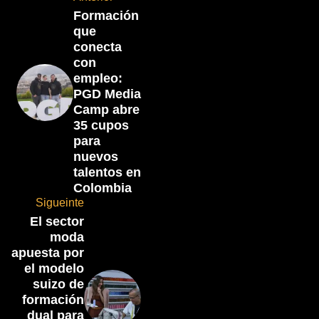
Formación
que
conecta
con
empleo:
PGD Media
Camp abre
35 cupos
para
nuevos
talentos en
Colombia
Sigueinte
El sector
moda
apuesta por
el modelo
suizo de
formación
dual para