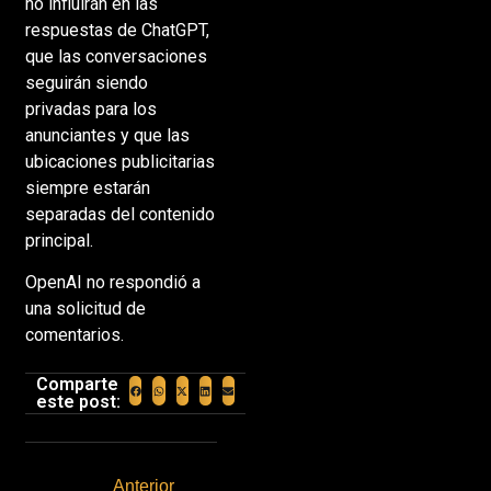
no influirán en las
respuestas de ChatGPT,
que las conversaciones
seguirán siendo
privadas para los
anunciantes y que las
ubicaciones publicitarias
siempre estarán
separadas del contenido
principal.
OpenAI no respondió a
una solicitud de
comentarios.
Comparte
este post:
Anterior