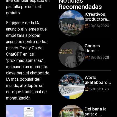
Noticias
intercambiar espacio en
Recomendadas
pantalla por un chat
gratuito.
¡Creativos,
productores
El gigante de la IA
y cracks de
13/06/2026
la tecnología
anunció el viernes que
en Bogotá,
empezará a probar
es hora de
anuncios dentro de los
subir de
Cannes
planes Free y Go de
nivel! Las
Lions
marcas más
ChatGPT en las
anuncia a
16/06/2026
top del
“próximas semanas”,
Jim Stengel
mundo
como el
marcando un momento
esperan por
primer Lions
clave para el chatbot de
su talento.
Laureate for
World
IA más popular del
Marketing
Skateboarding
mundo, al adoptar un
Tour:
17/06/2026
enfoque tradicional de
¡Resultados
de la Copa del
monetización.
Mundo de
Park de Roma
Del bar a la
2026!
sala: el