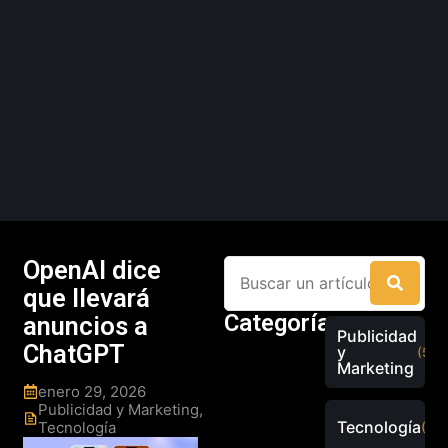
OpenAI dice
que llevará
Categorías
anuncios a
Publicidad
ChatGPT
y
(526
Marketing
enero 29, 2026
Publicidad y Marketing
,
Tecnología
Tecnología
(289