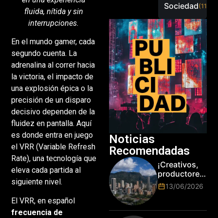
Sociedad
(115)
fluida, nítida y sin
interrupciones.
En el mundo gamer, cada
segundo cuenta. La
adrenalina al correr hacia
la victoria, el impacto de
una explosión épica o la
precisión de un disparo
decisivo dependen de la
fluidez en pantalla. Aquí
es donde entra en juego
Noticias
el VRR (Variable Refresh
Recomendadas
Rate), una tecnología que
¡Creativos,
eleva cada partida al
productores
siguiente nivel.
y cracks de
13/06/2026
la tecnología
El VRR, en español
en Bogotá,
es hora de
frecuencia de