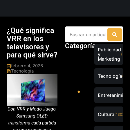
¿Qué significa
VRR en los
Categorías
televisores y
Publicidad
para qué sirve?
y
(526
Marketing
febrero 4, 2026
Tecnología
Tecnología
(289
Entretenimien
Con VRR y Modo Juego,
Cultura
(130)
Samsung OLED
transforma cada partida
en una experiencia