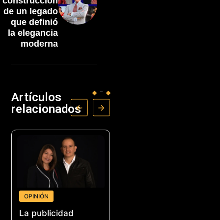
construcción
de un legado
que definió
la elegancia
moderna
Artículos
relacionados
OPINIÓN
NEGOCIOS
La publicidad
Acoplásticos lanza