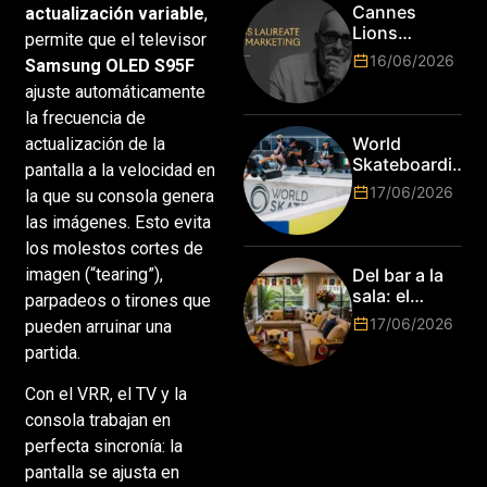
subir de
Cannes
actualización variable
,
nivel! Las
Lions
permite que el televisor
marcas más
anuncia a
16/06/2026
Samsung OLED S95F
top del
Jim Stengel
mundo
ajuste automáticamente
como el
esperan por
primer Lions
la frecuencia de
su talento.
Laureate for
World
actualización de la
Marketing
Skateboarding
pantalla a la velocidad en
Tour:
17/06/2026
la que su consola genera
¡Resultados
las imágenes. Esto evita
de la Copa del
Mundo de
los molestos cortes de
Park de Roma
imagen (“tearing”),
Del bar a la
2026!
sala: el
parpadeos o tirones que
Mundial
17/06/2026
pueden arruinar una
2026 vuelve
partida.
a poner el
hogar en el
Con el VRR, el TV y la
centro
consola trabajan en
perfecta sincronía: la
pantalla se ajusta en