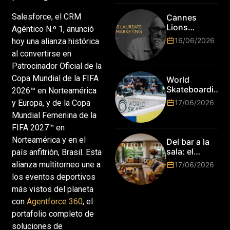
es hora de
subir de
Salesforce, el CRM
Cannes
nivel! Las
Lions
Agéntico N.º 1, anunció
marcas más
anuncia a
16/06/2026
hoy una alianza histórica
top del
Jim Stengel
mundo
al convertirse en
como el
esperan por
Patrocinador Oficial de la
primer Lions
su talento.
Laureate for
Copa Mundial de la FIFA
World
Marketing
Skateboarding
2026™ en Norteamérica
Tour:
y Europa, y de la Copa
17/06/2026
¡Resultados
Mundial Femenina de la
de la Copa del
FIFA 2027™ en
Mundo de
Park de Roma
Norteamérica y en el
Del bar a la
2026!
sala: el
país anfitrión, Brasil. Esta
Mundial
alianza multitorneo une a
17/06/2026
2026 vuelve
los eventos deportivos
a poner el
más vistos del planeta
hogar en el
centro
con
Agentforce 360
, el
portafolio completo de
soluciones de