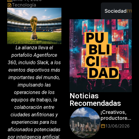
Tecnología
Sociedad
(115)
La alianza lleva el
portafolio Agentforce
360, incluido Slack, a los
eventos deportivos más
importantes del mundo,
impulsando las
operaciones de los
Noticias
equipos de trabajo, la
Recomendadas
colaboración entre
¡Creativos,
ciudades anfitrionas y
productores
experiencias para los
y cracks de
13/06/2026
aficionados potenciadas
la tecnología
en Bogotá,
por inteligencia artificial.