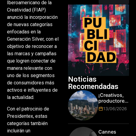
Iberoamericano de la
Creatividad (FIAP)
anunció la incorporación
de nuevas categorías
enfocadas en la
Generación Silver, con el
objetivo de reconocer a
las marcas y campañas
que logren conectar de
manera relevante con
uno de los segmentos
Noticias
de consumidores más
Recomendadas
activos e influyentes de
¡Creativos,
la actualidad.
productores
y cracks de
Con el patrocinio de
13/06/2026
la tecnología
Presidentex, estas
en Bogotá,
categorías también
es hora de
subir de
incluirán un
Cannes
nivel! Las