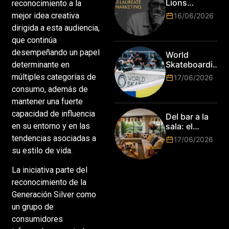
Lions
reconocimiento a la
marcas más
anuncia a
mejor idea creativa
16/06/2026
top del
Jim Stengel
dirigida a esta audiencia,
mundo
como el
esperan por
que continúa
primer Lions
su talento.
Laureate for
desempeñando un papel
World
Marketing
Skateboarding
determinante en
Tour:
múltiples categorías de
17/06/2026
¡Resultados
consumo, además de
de la Copa del
mantener una fuerte
Mundo de
Park de Roma
capacidad de influencia
Del bar a la
2026!
en su entorno y en las
sala: el
Mundial
tendencias asociadas a
17/06/2026
2026 vuelve
su estilo de vida.
a poner el
hogar en el
La iniciativa parte del
centro
reconocimiento de la
Generación Silver como
un grupo de
consumidores