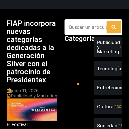
FIAP incorpora
nuevas
Categorías
categorías
Publicidad
dedicadas a la
y
(526
Marketing
Generación
Silver con el
Tecnología
(289
patrocinio de
Presidentex
Entretenimien
junio 11, 2026
Publicidad y Marketing
Cultura
(130)
El Festival
Sociedad
(115)