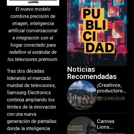
El nuevo modelo
combina precisión de
imagen, inteligencia
artificial conversacional
e integración con el
hogar conectado para
redefinir el estándar de
los televisores premium.
Noticias
Tras dos décadas
Recomendadas
liderando el mercado
¡Creativos,
mundial de televisores,
productores
Samsung Electronics
y cracks de
13/06/2026
continúa ampliando los
la tecnología
límites de la innovación
en Bogotá,
es hora de
con una nueva
subir de
Cannes
generación de pantallas
nivel! Las
Lions
donde la inteligencia
marcas más
anuncia a