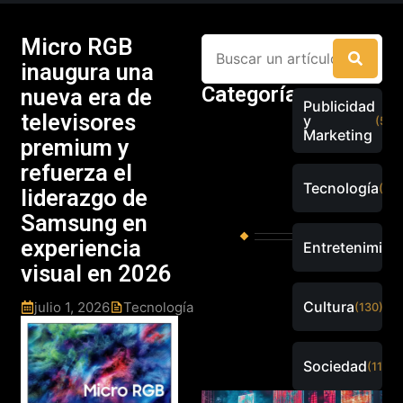
Micro RGB
inaugura una
Categorías
nueva era de
Publicidad
televisores
y
(526
Marketing
premium y
refuerza el
Tecnología
(289
liderazgo de
Samsung en
experiencia
Entretenimien
visual en 2026
Cultura
julio 1, 2026
Tecnología
(130)
Sociedad
(115)