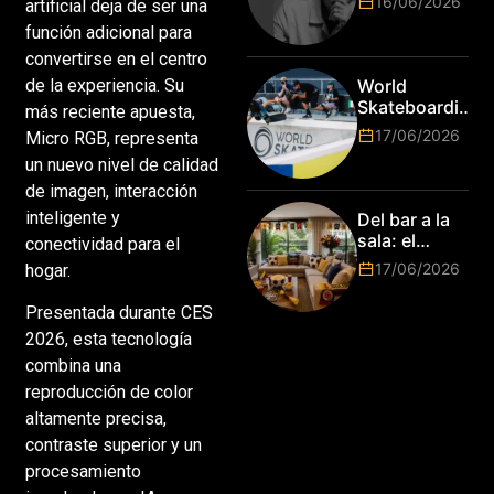
16/06/2026
artificial deja de ser una
top del
Jim Stengel
mundo
función adicional para
como el
esperan por
primer Lions
convertirse en el centro
su talento.
Laureate for
de la experiencia. Su
World
Marketing
Skateboarding
más reciente apuesta,
Tour:
17/06/2026
Micro RGB, representa
¡Resultados
un nuevo nivel de calidad
de la Copa del
Mundo de
de imagen, interacción
Park de Roma
inteligente y
Del bar a la
2026!
sala: el
conectividad para el
Mundial
17/06/2026
hogar.
2026 vuelve
a poner el
Presentada durante CES
hogar en el
2026, esta tecnología
centro
combina una
reproducción de color
altamente precisa,
contraste superior y un
procesamiento