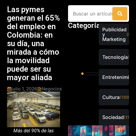
Las pymes
generan el 65%
Categorías
del empleo en
Publicidad
Colombia: en
y
(526
Marketing
su día, una
mirada a cómo
Tecnología
(289
la movilidad
puede ser su
mayor aliada
Entretenimien
julio 1, 2026
Negocios
Cultura
(130)
Sociedad
(115)
Más del 90% de las