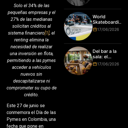
mundo
como el
Solo el 34% de las
esperan por
primer Lions
pequeñas empresas y el
su talento.
Laureate for
World
27% de las medianas
Marketing
Skateboarding
solicitan créditos al
Tour:
17/06/2026
¡Resultados
sistema financiero
[1]
, el
de la Copa del
renting elimina la
Mundo de
necesidad de realizar
Park de Roma
Del bar a la
una inversión en flota,
2026!
sala: el
permitiendo a las pymes
Mundial
17/06/2026
acceder a vehículos
2026 vuelve
a poner el
nuevos sin
hogar en el
descapitalizarse ni
centro
comprometer su cupo de
crédito.
Este 27 de junio se
conmemora el Día de las
Pymes en Colombia, una
fecha que pone en