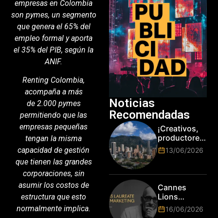
empresas en Colombia
son pymes, un segmento
que genera el 65% del
empleo formal y aporta
el 35% del PIB, según la
ANIF.
Renting Colombia,
acompaña a más
Noticias
de 2.000 pymes
Recomendadas
permitiendo que las
empresas pequeñas
¡Creativos,
productores
tengan la misma
y cracks de
capacidad de gestión
13/06/2026
la tecnología
que tienen las grandes
en Bogotá,
corporaciones, sin
es hora de
subir de
asumir los costos de
Cannes
nivel! Las
Lions
estructura que esto
marcas más
anuncia a
normalmente implica.
16/06/2026
top del
Jim Stengel