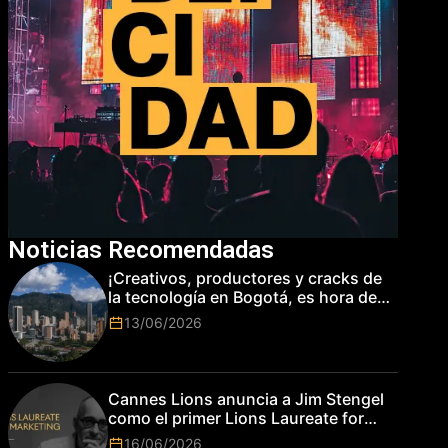
Noticias Recomendadas
¡Creativos, productores y cracks de
la tecnología en Bogotá, es hora de
subir de nivel! Las marcas más top
13/06/2026
del mundo esperan por su talento.
Cannes Lions anuncia a Jim Stengel
como el primer Lions Laureate for
Marketing
16/06/2026