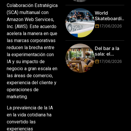
esperan por
primer Lions
Colaboración Estratégica
su talento.
Laureate for
(SCA) multianual con
World
Marketing
Skateboarding
Amazon Web Services,
Tour:
17/06/2026
Inc. (AWS). Este acuerdo
¡Resultados
acelera la manera en que
de la Copa del
las marcas corporativas
Mundo de
Park de Roma
reducen la brecha entre
Del bar a la
2026!
sala: el
la experimentación con
Mundial
IA y su impacto de
17/06/2026
2026 vuelve
negocio a gran escala en
a poner el
las áreas de comercio,
hogar en el
centro
experiencia del cliente y
operaciones de
marketing.
La prevalencia de la IA
en la vida cotidiana ha
convertido las
experiencias