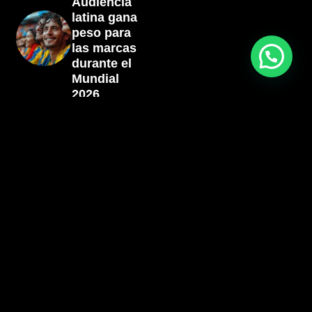
Audiencia
latina gana
peso para
las marcas
durante el
Mundial
2026
Sigueinte
El auge de
los
vehículos
eléctricos
e híbridos
llega al
mercado
de usados:
Nextcar
2026 trae
ese
segmento
a la vitrina