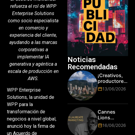
refuerza el rol de WPP
Enterprise Solutions
como socio especialista
en comercio y
experiencia del cliente,
ayudando a las marcas
corporativas a
implementar IA
Noticias
generativa y agéntica a
Recomendadas
escala de producción en
¡Creativos,
AWS.
productores
y cracks de
13/06/2026
WPP Enterprise
la tecnología
Solutions, la unidad de
en Bogotá,
es hora de
WPP para la
subir de
transformación de
Cannes
nivel! Las
Lions
negocios a nivel global,
marcas más
anuncia a
16/06/2026
anunció hoy la firma de
top del
Jim Stengel
mundo
un Acuerdo de
como el