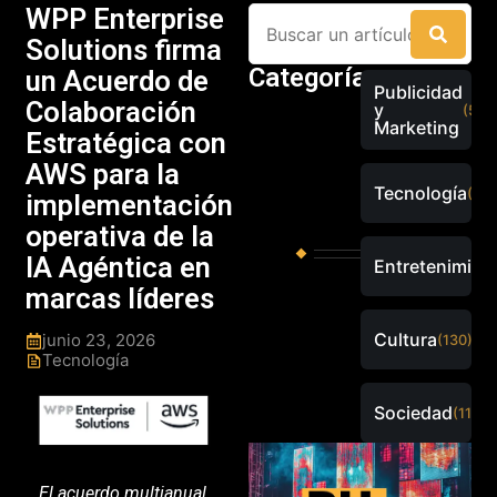
WPP Enterprise
Solutions firma
Categorías
un Acuerdo de
Publicidad
Colaboración
y
(526
Marketing
Estratégica con
AWS para la
Tecnología
(289
implementación
operativa de la
IA Agéntica en
Entretenimien
marcas líderes
Cultura
junio 23, 2026
(130)
Tecnología
Sociedad
(115)
El acuerdo multianual