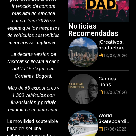
intención de compra
más alta de América
Latina. Para 2026 se
Noticias
espera que los traspasos
Recomendadas
de vehículos sostenibles
¡Creativos,
al menos se dupliquen.
productores
y cracks de
La décima versión de
13/06/2026
la tecnología
Nextcar se llevará a cabo
en Bogotá,
del 2 al 5 de julio en
es hora de
Corferias, Bogotá.
subir de
Cannes
nivel! Las
Lions
Más de 65 expositores y
marcas más
anuncia a
16/06/2026
top del
1.300 vehículos con
Jim Stengel
mundo
como el
financiación y peritaje
esperan por
primer Lions
estarán en un solo sitio.
su talento.
Laureate for
World
Marketing
Skateboarding
La movilidad sostenible
Tour:
pasó de ser una
17/06/2026
¡Resultados
categoría emergente a