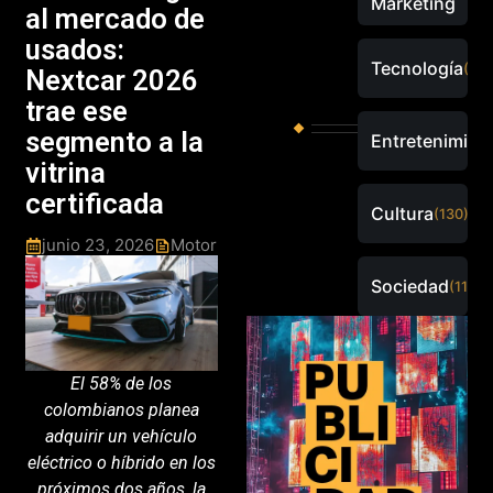
Marketing
al mercado de
usados:
Tecnología
(289
Nextcar 2026
trae ese
segmento a la
Entretenimien
vitrina
certificada
Cultura
(130)
junio 23, 2026
Motor
Sociedad
(115)
El 58% de los
colombianos planea
adquirir un vehículo
eléctrico o híbrido en los
próximos dos años, la