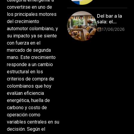
de la Copa del
convertirse en uno de
Mundo de
Park de Roma
los principales motores
Del bar a la
2026!
sala: el
del crecimiento
Mundial
automotor colombiano, y
17/06/2026
2026 vuelve
su impacto ya se siente
a poner el
con fuerza en el
hogar en el
centro
mercado de segunda
mano. Este crecimiento
responde a un cambio
estructural en los
criterios de compra de
colombianos que hoy
evalúan eficiencia
energética, huella de
carbono y costo de
operación como
variables centrales en su
decisión. Según el