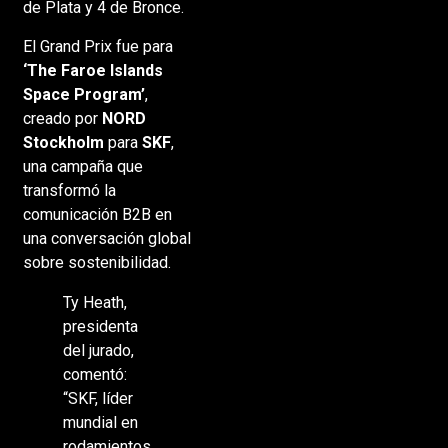
de Plata y 4 de Bronce.
El Grand Prix fue para
‘The Faroe Islands
Space Program’
,
creado por
NORD
Stockholm
para
SKF
,
una campaña que
transformó la
comunicación B2B en
una conversación global
sobre sostenibilidad.
Ty Heath,
presidenta
del jurado,
comentó:
“SKF, líder
mundial en
rodamientos