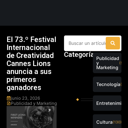
El 73.º Festival
Internacional
Categorías
de Creatividad
Publicidad
Cannes Lions
y
(526
Marketing
anuncia a sus
primeros
Tecnología
(289
ganadores
junio 23, 2026
Entretenimien
Publicidad y Marketing
Cultura
(130)