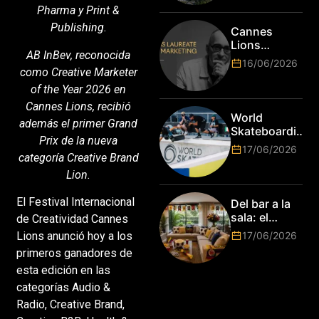
Pharma y Print &
es hora de
subir de
Publishing.
Cannes
nivel! Las
Lions
marcas más
AB InBev, reconocida
anuncia a
16/06/2026
top del
Jim Stengel
como Creative Marketer
mundo
como el
of the Year 2026 en
esperan por
primer Lions
Cannes Lions, recibió
su talento.
Laureate for
World
además el primer Grand
Marketing
Skateboarding
Prix de la nueva
Tour:
17/06/2026
¡Resultados
categoría Creative Brand
de la Copa del
Lion.
Mundo de
Park de Roma
El Festival Internacional
Del bar a la
2026!
sala: el
de Creatividad Cannes
Mundial
17/06/2026
Lions anunció hoy a los
2026 vuelve
primeros ganadores de
a poner el
esta edición en las
hogar en el
centro
categorías Audio &
Radio, Creative Brand,