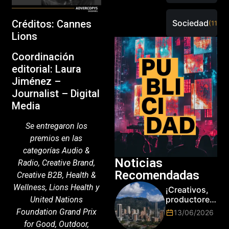
Sociedad
Créditos: Cannes
(115)
Lions
Coordinación
editorial: Laura
Jiménez –
Journalist – Digital
Media
Se entregaron los
premios en las
categorías Audio &
Noticias
Radio, Creative Brand,
Recomendadas
Creative B2B, Health &
Wellness, Lions Health y
¡Creativos,
productores
United Nations
y cracks de
Foundation Grand Prix
13/06/2026
la tecnología
for Good, Outdoor,
en Bogotá,